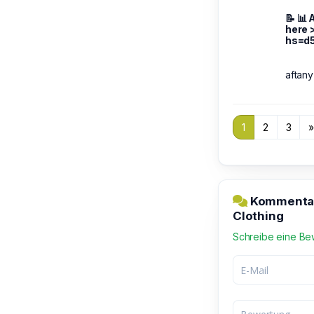
📝 📊
here 
hs=d
aftany
1
2
3
Kommentar 
Clothing
Schreibe eine Be