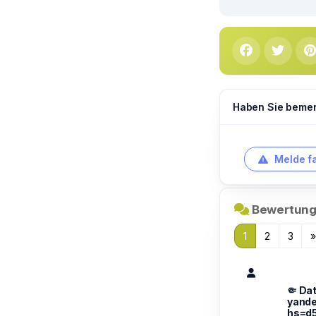
Haben Sie bemerk
Melde f
Bewertung
1
2
3
🤏 Dat
yand
hs=d