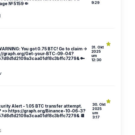
9:29
ge № 5159 🤏
d
31. Okt
 WARNING: You got 0.75 BTC! Go to claim →
2025
://graph.org/Get-your-BTC-09-04?
um
57d8d1d2109a3caa01df8c3bffc7279& 🔑
12:30
v
30. Okt
urity Alert - 1.05 BTC transfer attempt.
2025
 => https://graph.org/Binance-10-06-3?
um
57d8d1d2109a3caa01df8c3bffc7279& 📆
3:17
c