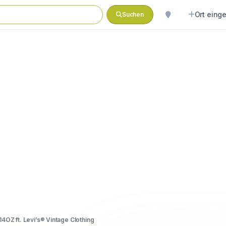
Ort eing
Suchen
14OZ ft. Levi’s® Vintage Clothing