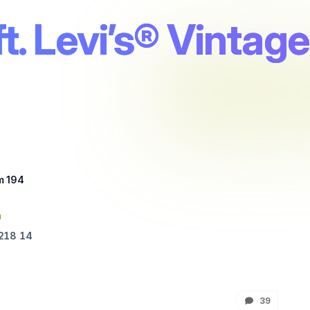
ft. Levi’s® Vintag
m 194
n
218 14
39