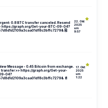
22. Okt
 Urgent: 0.8 BTC transfer canceled. Resend
2025
> https://graph.org/Get-your-BTC-09-04?
um
7d8d1d2109a3caa01df8c3bffc7279& 🗒
9:57
 New Message - 0.45 Bitcoin from exchange.
17. Okt
 transfer >> https://graph.org/Get-your-
2025
09-04?
um
1:22
57d8d1d2109a3caa01df8c3bffc7279& 📄