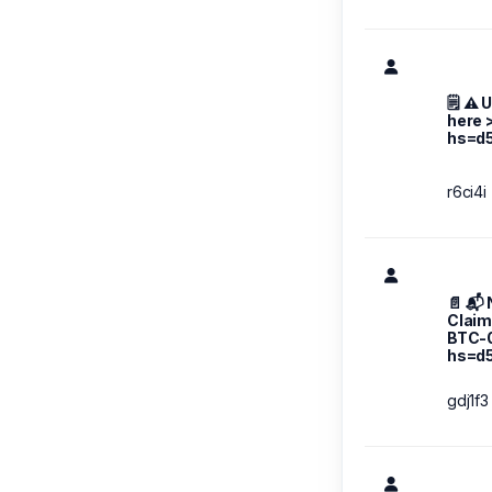
🗒 ⚠️
here 
hs=d5
r6ci4i
📄 📬
Claim
BTC-
hs=d
gdj1f3