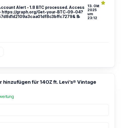
13. Okt
 Account Alert - 1.8 BTC processed. Access
2025
> https://graph.org/Get-your-BTC-09-04?
um
57d8d1d2109a3caa01df8c3bffc7279& 📝
23:12
»
hinzufügen für 14OZ ft. Levi’s® Vintage
wertung