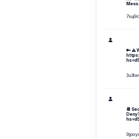
Messa
7suj9
🔑 ⚠️
https
hs=d
3u3tw
📆 Sec
Deny?
hs=d
9jpoy