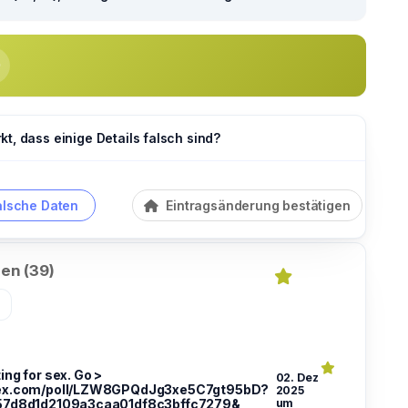
t, dass einige Details falsch sind?
alsche Daten
Eintragsänderung bestätigen
en (39)
»
ing for sex. Go >
02. Dez
ex.com/poll/LZW8GPQdJg3xe5C7gt95bD?
2025
57d8d1d2109a3caa01df8c3bffc7279&
um