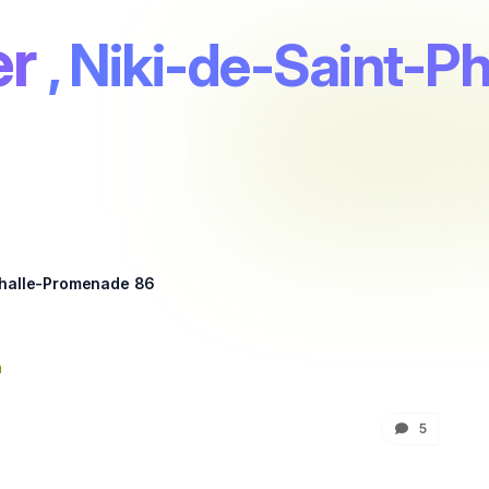
er
, Niki-de-Saint-
Phalle-Promenade 86
n
5