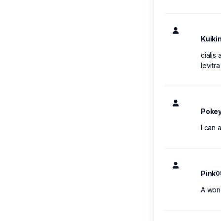
Kuik
cialis
levitra
Poke
I can 
Pink
0
A wond