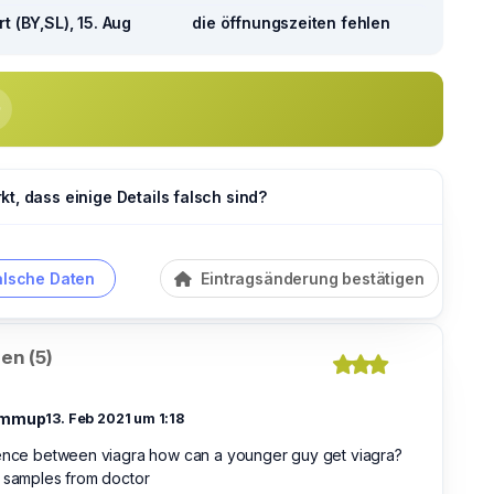
t (BY,SL), 15. Aug
die öffnungszeiten fehlen
t, dass einige Details falsch sind?
alsche Daten
Eintragsänderung bestätigen
en (5)
immup
13. Feb 2021 um 1:18
rence between viagra how can a younger guy get viagra?
 samples from doctor