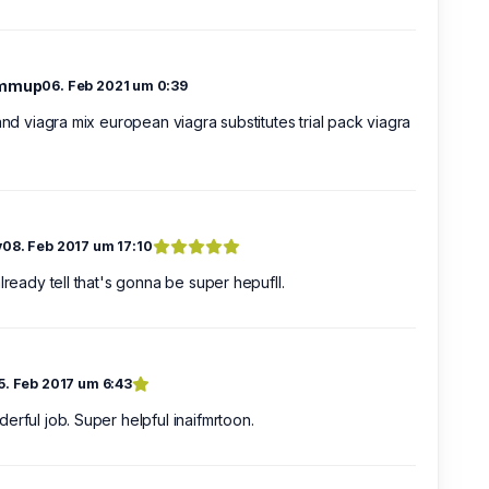
immup
06. Feb 2021 um 0:39
 and viagra mix european viagra substitutes trial pack viagra
y
08. Feb 2017 um 17:10
already tell that's gonna be super hepufll.
5. Feb 2017 um 6:43
erful job. Super helpful inaifmrtoon.