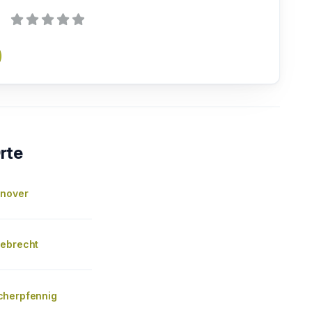
rte
nnover
ebrecht
cherpfennig