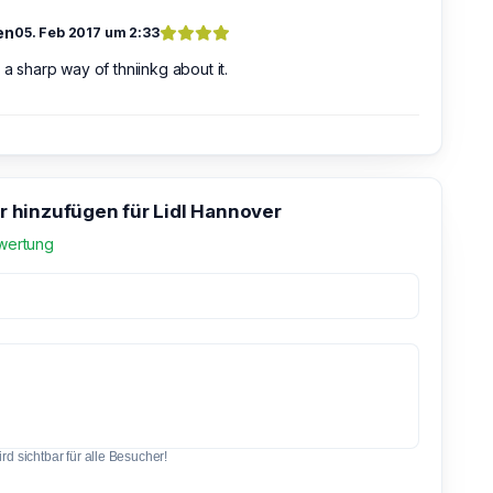
en
05. Feb 2017 um 2:33
 a sharp way of thniinkg about it.
hinzufügen für Lidl Hannover
wertung
d sichtbar für alle Besucher!