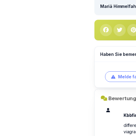
Mariä Himmelfahr
Haben Sie bemerk
Melde f
Bewertung
Kbbf
diffe
viagra