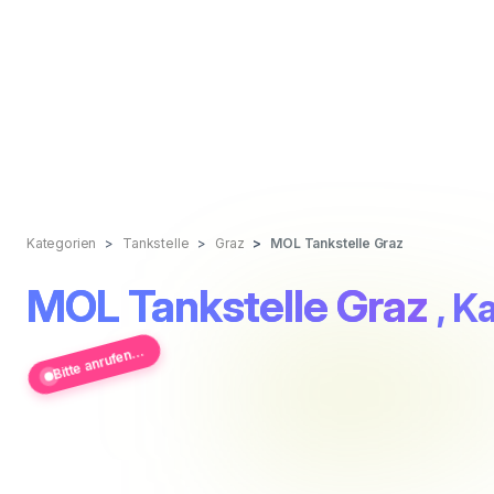
Kategorien
Tankstelle
Graz
MOL Tankstelle Graz
MOL Tankstelle Graz
, K
Bitte anrufen...