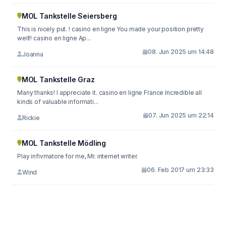
MOL Tankstelle Seiersberg
This is nicely put. ! casino en ligne You made your position pretty
well!! casino en ligne Ap...
08. Jun 2025 um 14:48
Joanna
MOL Tankstelle Graz
Many thanks! I appreciate it. casino en ligne France Incredible all
kinds of valuable informati...
07. Jun 2025 um 22:14
Rickie
MOL Tankstelle Mödling
Play infivmatore for me, Mr. internet writer.
06. Feb 2017 um 23:33
Wind