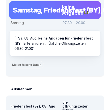
keine
Samstag,
Friedensfest (BY), 0
Angaben
[1]
Sonntag
07.30 - 20.00
[1]
Sa, 08. Aug,
keine Angaben für Friedensfest
(BY).
Bitte anrufen...! (Übliche Öffnungszeiten:
06.30-21.00)
Melde falsche Daten
Ausnahmen
die
Friedensfest (BY), 08. Aug
öffnungszeiten