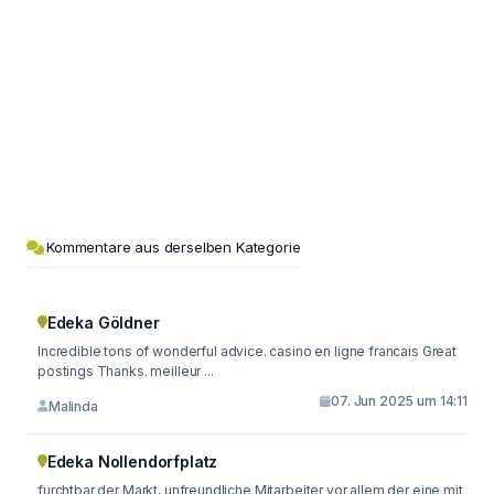
Kommentare aus derselben Kategorie
Edeka Göldner
Incredible tons of wonderful advice. casino en ligne francais Great
postings Thanks. meilleur ...
07. Jun 2025 um 14:11
Malinda
Edeka Nollendorfplatz
furchtbar der Markt, unfreundliche Mitarbeiter vor allem der eine mit