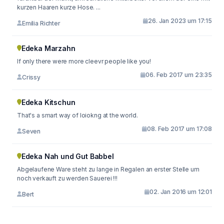
kurzen Haaren kurze Hose. ...
26. Jan 2023 um 17:15
Emilia Richter
Edeka Marzahn
If only there were more cleevr people like you!
06. Feb 2017 um 23:35
Crissy
Edeka Kitschun
That's a smart way of loiokng at the world.
08. Feb 2017 um 17:08
Seven
Edeka Nah und Gut Babbel
Abgelaufene Ware steht zu lange in Regalen an erster Stelle um
noch verkauft zu werden Sauerei !!!
02. Jan 2016 um 12:01
Bert