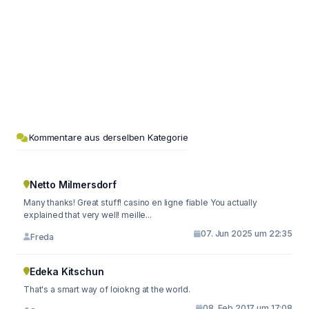
Kommentare aus derselben Kategorie
Netto Milmersdorf
Many thanks! Great stuff! casino en ligne fiable You actually
explained that very well! meille...
07. Jun 2025 um 22:35
Freda
Edeka Kitschun
That's a smart way of loiokng at the world.
08. Feb 2017 um 17:08