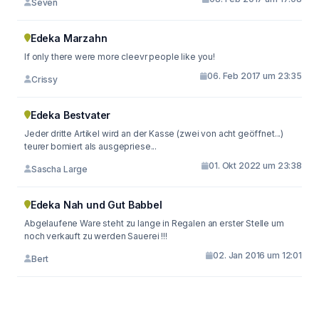
Seven
Edeka Marzahn
If only there were more cleevr people like you!
06. Feb 2017 um 23:35
Crissy
Edeka Bestvater
Jeder dritte Artikel wird an der Kasse (zwei von acht geöffnet...)
teurer bomiert als ausgepriese...
01. Okt 2022 um 23:38
Sascha Large
Edeka Nah und Gut Babbel
Abgelaufene Ware steht zu lange in Regalen an erster Stelle um
noch verkauft zu werden Sauerei !!!
02. Jan 2016 um 12:01
Bert