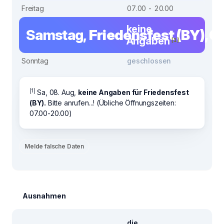
Freitag
07.00 - 20.00
keine
Samstag,
Friedensfest (BY), 0
Angaben
[1]
Sonntag
geschlossen
[1]
Sa, 08. Aug,
keine Angaben für Friedensfest
(BY).
Bitte anrufen...! (Übliche Öffnungszeiten:
07.00-20.00)
Melde falsche Daten
Ausnahmen
die