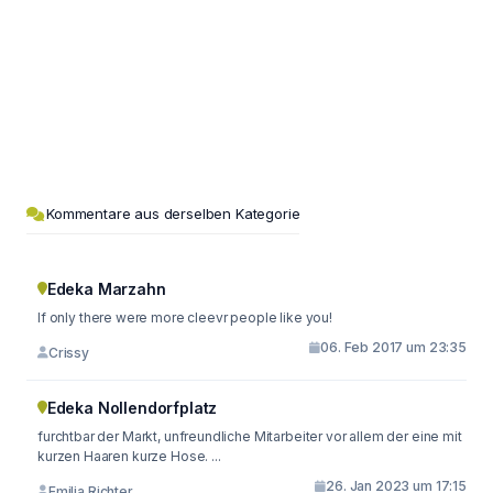
Kommentare aus derselben Kategorie
Edeka Marzahn
If only there were more cleevr people like you!
06. Feb 2017 um 23:35
Crissy
Edeka Nollendorfplatz
furchtbar der Markt, unfreundliche Mitarbeiter vor allem der eine mit
kurzen Haaren kurze Hose. ...
26. Jan 2023 um 17:15
Emilia Richter