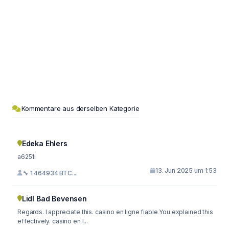
Kommentare aus derselben Kategorie
Edeka Ehlers
a6251i
13. Jun 2025 um 1:53
🔧 1.464934 BTC....
Lidl Bad Bevensen
Regards. I appreciate this. casino en ligne fiable You explained this
effectively. casino en l...