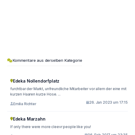
Kommentare aus derselben Kategorie
Edeka Nollendorfplatz
furchtbar der Markt, unfreundliche Mitarbeiter vor allem der eine mit
kurzen Haaren kurze Hose. ...
26. Jan 2023 um 17:15
Emilia Richter
Edeka Marzahn
If only there were more cleevr people like you!
06. Feb 2017 um 23:35