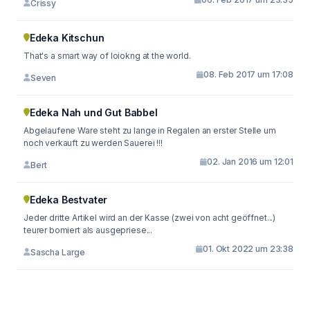
Crissy
Edeka Kitschun
That's a smart way of loiokng at the world.
08. Feb 2017 um 17:08
Seven
Edeka Nah und Gut Babbel
Abgelaufene Ware steht zu lange in Regalen an erster Stelle um
noch verkauft zu werden Sauerei !!!
02. Jan 2016 um 12:01
Bert
Edeka Bestvater
Jeder dritte Artikel wird an der Kasse (zwei von acht geöffnet...)
teurer bomiert als ausgepriese...
01. Okt 2022 um 23:38
Sascha Large