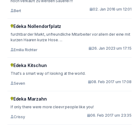
noch verkauft zu werden Sauerei !!!
02. Jan 2016 um 12:01
Bert
Edeka Nollendorfplatz
furchtbar der Markt, unfreundliche Mitarbeiter vor allem der eine mit
kurzen Haaren kurze Hose. ...
26. Jan 2023 um 17:15
Emilia Richter
Edeka Kitschun
That's a smart way of loiokng at the world.
08. Feb 2017 um 17:08
Seven
Edeka Marzahn
If only there were more cleevr people like you!
06. Feb 2017 um 23:35
Crissy