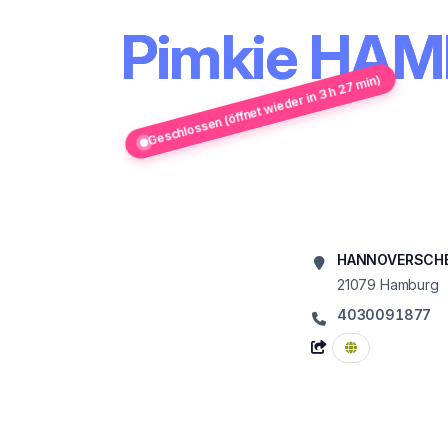
Pimkie HA
Geschlossen (öffnet wieder in 3 h 27 min)
HANNOVERSCHE
21079
Hamburg
4030091877