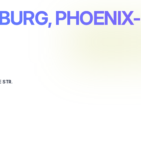
MBURG, PHOENIX
 STR.