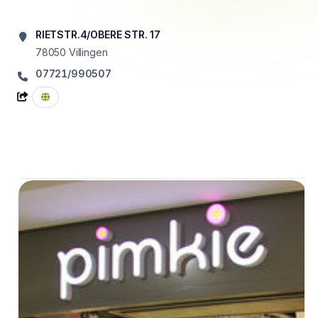
RIETSTR.4/OBERE STR. 17
78050
Villingen
07721/990507