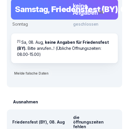
keine
Samstag,
Friedensfest (BY), 0
Angaben
[1]
Sonntag
geschlossen
[1]
Sa, 08. Aug,
keine Angaben für Friedensfest
(BY).
Bitte anrufen...! (Übliche Öffnungszeiten:
08.00-15.00)
Melde falsche Daten
Ausnahmen
die
Friedensfest (BY), 08. Aug
öffnungszeiten
fehlen