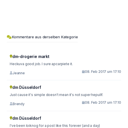
Kommentare aus derselben Kategorie
dm-drogerie markt
Heckuva good job. I sure apcarpiete it.
08. Feb 2017 um 17:10
Jeanne
dm Düsseldorf
Just cause it's simple doesn't mean it's not super hepullf.
08. Feb 2017 um 17:10
Brendy
dm Düsseldorf
I've been loiknog for a post like this forever (and a day)