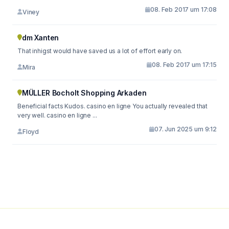
08. Feb 2017 um 17:08
Viney
dm Xanten
That inhigst would have saved us a lot of effort early on.
08. Feb 2017 um 17:15
Mira
MÜLLER Bocholt Shopping Arkaden
Beneficial facts Kudos. casino en ligne You actually revealed that
very well. casino en ligne ...
07. Jun 2025 um 9:12
Floyd