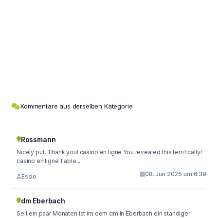
Kommentare aus derselben Kategorie
Rossmann
Nicely put. Thank you! casino en ligne You revealed this terrifically!
casino en ligne fiable ...
08. Jun 2025 um 6:39
Essie
dm Eberbach
Seit ein paar Monaten ist im dem dm in Eberbach ein ständiger