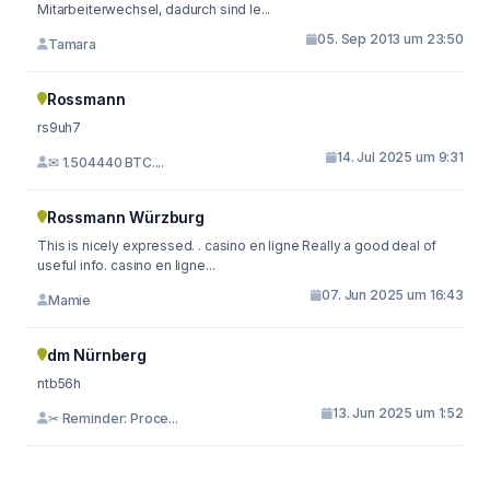
Mitarbeiterwechsel, dadurch sind le...
05. Sep 2013 um 23:50
Tamara
Rossmann
rs9uh7
14. Jul 2025 um 9:31
✉ 1.504440 BTC....
Rossmann Würzburg
This is nicely expressed. . casino en ligne Really a good deal of
useful info. casino en ligne...
07. Jun 2025 um 16:43
Mamie
dm Nürnberg
ntb56h
13. Jun 2025 um 1:52
✂ Reminder: Proce...