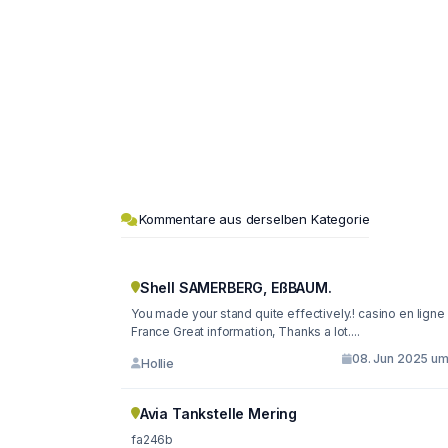
Kommentare aus derselben Kategorie
Shell SAMERBERG, EßBAUM.
You made your stand quite effectively.! casino en ligne
France Great information, Thanks a lot....
08. Jun 2025 um 
Hollie
Avia Tankstelle Mering
fa246b