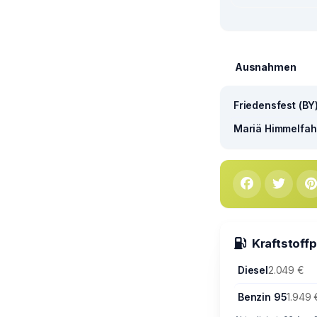
Ausnahmen
Friedensfest (BY
Mariä Himmelfahr
Kraftstoff
Diesel
2.049 €
Benzin 95
1.949 