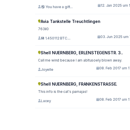
12. Jan 2025 um 
🔇 You have a gift...
Avia Tankstelle Treuchtlingen
763il0
03. Jun 2025 um 
💾 1.450112 BTC....
Shell NUERNBERG, ERLENSTEGENSTR. 3..
Call me wind because I am abltusoely blown away.
08. Feb 2017 um 1
Joyelle
Shell NUERNBERG, FRANKENSTRASSE.
This info is the cat's pamajas!
08. Feb 2017 um 1
Lacey