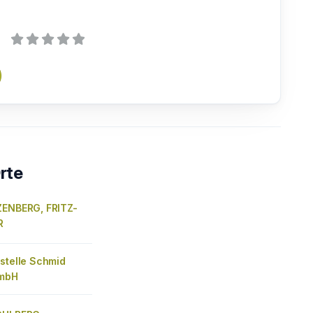
rte
ZENBERG, FRITZ-
R
stelle Schmid
GmbH