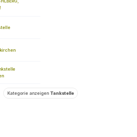
CHLBERG,
R
telle
kirchen
kstelle
en
Kategorie anzeigen
Tankstelle