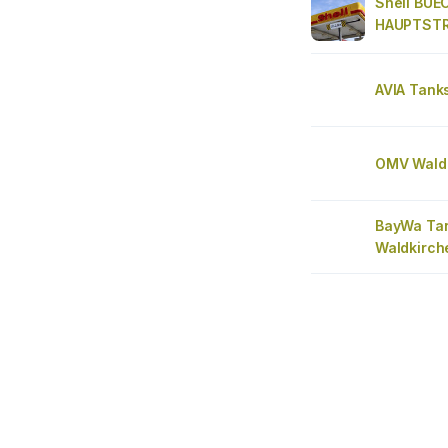
Shell BUE
HAUPTST
AVIA Tanks
OMV Wald
BayWa Tan
Waldkirch