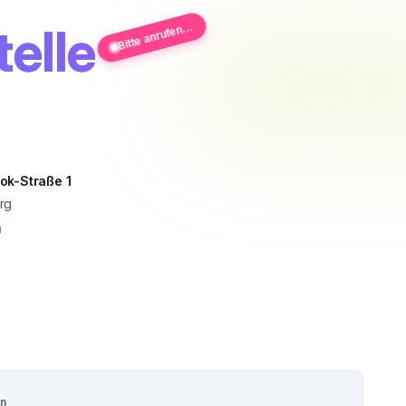
elle
Bitte anrufen...
ok-Straße 1
rg
n
en