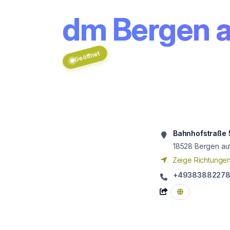
dm Bergen 
Geöffnet
Bahnhofstraße 
18528
Bergen au
Zeige Richtunge
+4938388227