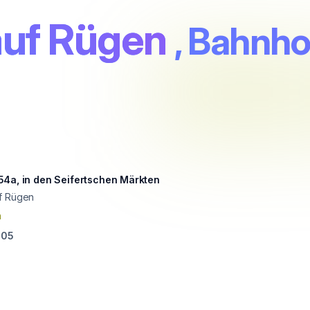
auf Rügen
, Bahnho
54a, in den Seifertschen Märkten
f Rügen
n
805