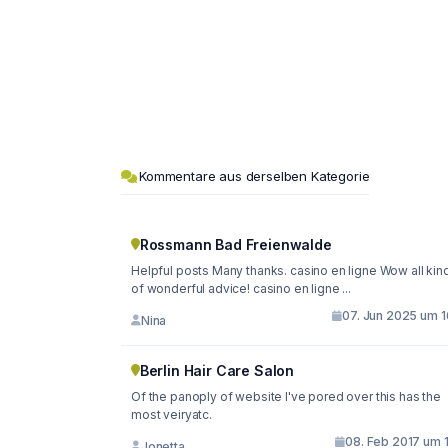
Kommentare aus derselben Kategorie
Rossmann Bad Freienwalde
Helpful posts Many thanks. casino en ligne Wow all kin
of wonderful advice! casino en ligne ...
07. Jun 2025 um 1
Nina
Berlin Hair Care Salon
Of the panoply of website I've pored over this has the
most veiryatc.
08. Feb 2017 um 1
Jonetta