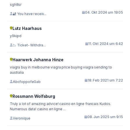
sgh8sr
04. Okt 2024 um 19:05
🔐 You have receiv...
Lutz Haarhaus
y9kipd
11. Okt 2024 um 6:42
📉 Ticket- Withdra...
Haarwerk Johanna Hinze
viagra buy in melbourne viagra price buying viagra sending to
australia
18. Feb 2021 um 7:22
AbcfoppofeGab
Rossmann Wolfsburg
Truly a lot of amazing advice! casino en ligne francais Kudos.
Numerous data! casino en ligne ...
08. Jun 2025 um 9:15
Veronique