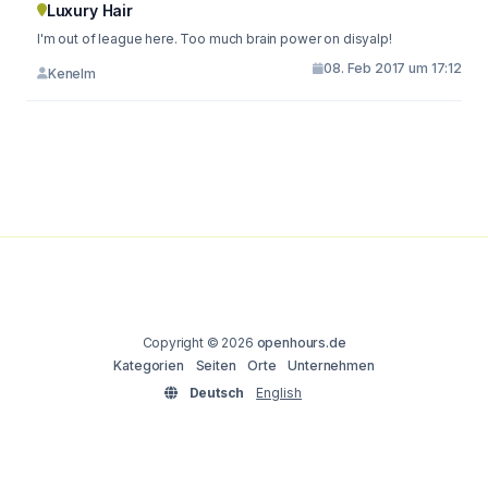
Luxury Hair
I'm out of league here. Too much brain power on disyalp!
08. Feb 2017 um 17:12
Kenelm
Copyright © 2026
openhours.de
Kategorien
Seiten
Orte
Unternehmen
Deutsch
English