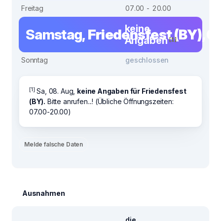
Freitag
07.00 - 20.00
keine
Samstag,
Friedensfest (BY), 0
Angaben
[1]
Sonntag
geschlossen
[1]
Sa, 08. Aug,
keine Angaben für Friedensfest
(BY).
Bitte anrufen...! (Übliche Öffnungszeiten:
07.00-20.00)
Melde falsche Daten
Ausnahmen
die