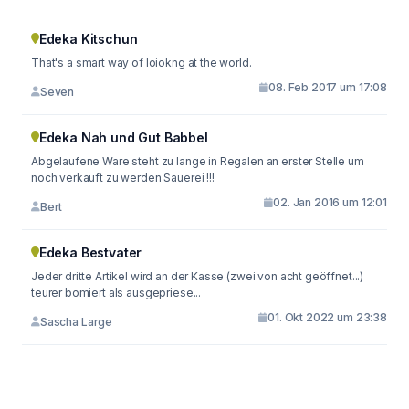
Edeka Kitschun
That's a smart way of loiokng at the world.
08. Feb 2017 um 17:08
Seven
Edeka Nah und Gut Babbel
Abgelaufene Ware steht zu lange in Regalen an erster Stelle um
noch verkauft zu werden Sauerei !!!
02. Jan 2016 um 12:01
Bert
Edeka Bestvater
Jeder dritte Artikel wird an der Kasse (zwei von acht geöffnet...)
teurer bomiert als ausgepriese...
01. Okt 2022 um 23:38
Sascha Large