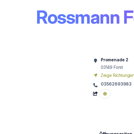
Rossmann F
Promenade 2
03149
Forst
Zeige Richtunge
03562693983
Öffnungszeiten