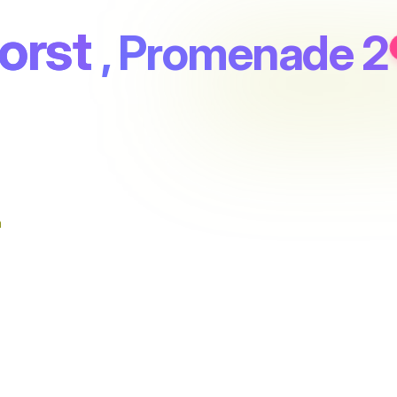
orst
, Promenade 2
n