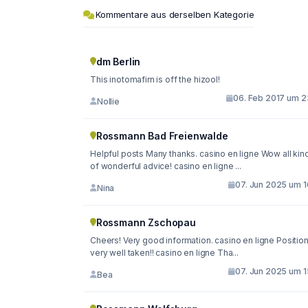
Kommentare aus derselben Kategorie
dm Berlin
This inotomafirn is off the hizool!
06. Feb 2017 um 2
Nollie
Rossmann Bad Freienwalde
Helpful posts Many thanks. casino en ligne Wow all kin
of wonderful advice! casino en ligne ...
07. Jun 2025 um 1
Nina
Rossmann Zschopau
Cheers! Very good information. casino en ligne Positio
very well taken!! casino en ligne Tha...
07. Jun 2025 um 1
Bea