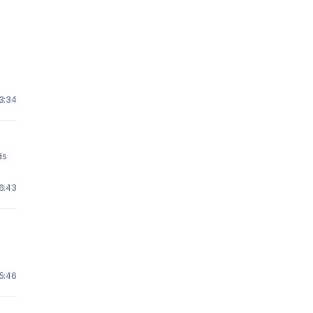
3:34
ds
6:43
n
5:46