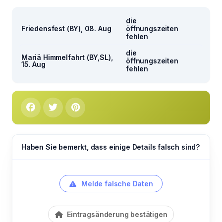
die
Friedensfest (BY), 08. Aug
öffnungszeiten
fehlen
die
Mariä Himmelfahrt (BY,SL),
öffnungszeiten
15. Aug
fehlen
Haben Sie bemerkt, dass einige Details falsch sind?
Melde falsche Daten
Eintragsänderung bestätigen