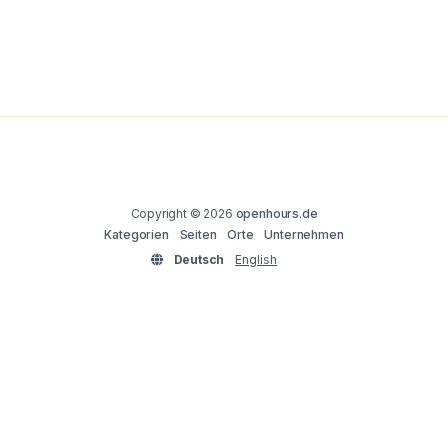
Copyright © 2026
openhours.de
Kategorien
Seiten
Orte
Unternehmen
Deutsch
English