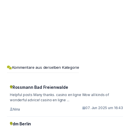
Kommentare aus derselben Kategorie
Rossmann Bad Freienwalde
Helpful posts Many thanks. casino en ligne Wow all kinds of
wonderful advice! casino en ligne ...
07. Jun 2025 um 16:43
Nina
dm Berlin