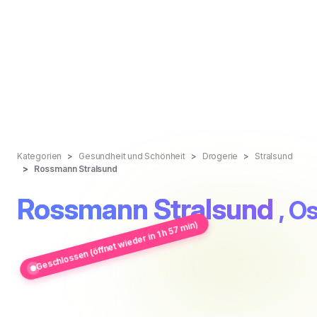
Kategorien
Gesundheit und Schönheit
Drogerie
Stralsund
Rossmann Stralsund
Rossmann Stralsund
, O
Geschlossen (öffnet wieder in 1 h 57 min)