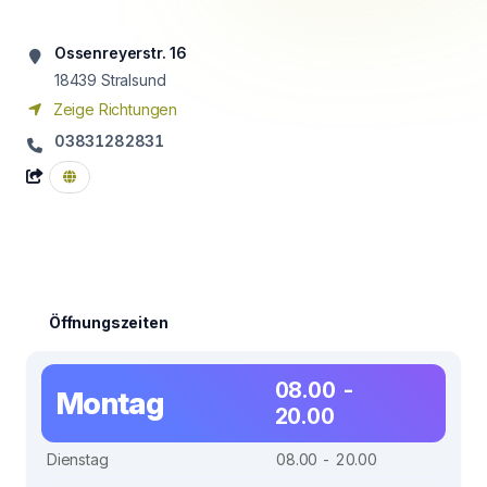
Ossenreyerstr. 16
18439
Stralsund
Zeige Richtungen
03831282831
Öffnungszeiten
08.00 -
Montag
20.00
Dienstag
08.00 - 20.00